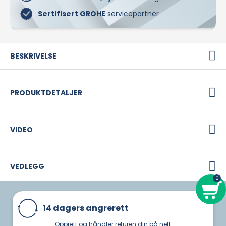
Sertifisert GROHE
servicepartner
BESKRIVELSE
PRODUKTDETALJER
VIDEO
VEDLEGG
14 dagers angrerett
Opprett og håndter returen din på nett